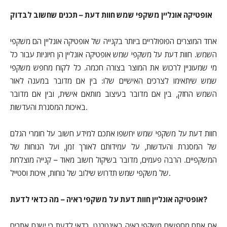
אופטיקה אונליין משקפי שמש חוות דעת – תכנים שחשוב לבדוק
אחד המוצרים הפופולריים ביותר בקנייה של אופטיקה אונליין הם משקפי
השמש. חוות דעת על משקפי שמש אופטיקה אונליין הן חיוניות עבור כל
מי שמעוניין לרכוש את המוצר בצורה חכמה. כל לקוח מחפש משקפי
שמש שיתאימו לצרכים האישיים שלו: בין אם מדובר במענה לאור
השמש החזק, בין אם מדובר בעיצוב מותאם אישית, ובין אם מדובר
באיכות המסגרת והעדשות.
חוות דעת על משקפי שמש יחשפו אתכם למידע חשוב על חומרי הגלם
של המסגרת והעדשות, על עמידותם לאורך זמן, ועל הנוחות של
המשקפיים. הרבה פעמים, מדובר בשיקול חשוב מאוד – קנייה מוצלחת
של משקפי שמש תדרוש שילוב של נוחות, איכות וסטייל.
אופטיקה אונליין חוות דעת על משקפי ראיה – מה כדאי לדעת?
אם אתם מחפשים משקפי ראיה באינטרנט, כדאי לדעת כי ישנם אתרים