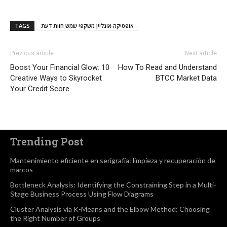
אופטיקה אונליין משקפי שמש חוות דעת
TAGS
Previous article
Next article
Boost Your Financial Glow: 10
How To Read and Understand
Creative Ways to Skyrocket
BTCC Market Data
Your Credit Score
Trending Post
Mantenimiento eficiente en serigrafía: limpieza y recuperación de
marcos
Bottleneck Analysis: Identifying the Constraining Step in a Multi-
Stage Business Process Using Flow Diagrams
Cluster Analysis via K-Means and the Elbow Method: Choosing
the Right Number of Groups